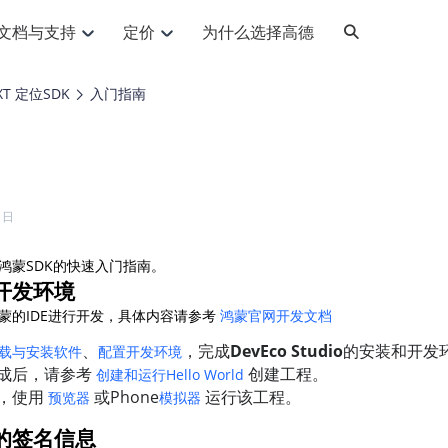
文档与支持
定价
为什么选择高德
网格化营销
三农场景可视化
API
品升级
路线导航
Android 平台
地图产品
iOS 平台
NEW
NEW
XT 定位SDK
入门指南
提供银行网格化营销场景应用
提供乡村振兴三农场景应用
鸿蒙星河版导航SDK
Android 地图SDK
鸿蒙星河版地图SDK
iOS 地图SDK
NEW
HOT
智慧交通
社交
鸿蒙星河版导航SDK
鸿蒙星河版-轻量地图SDK
JS API
SaaS
优化交通资源配置，赋能智慧交通系统
Android 轻量版地图SDK
社交应用位置服务解决方案
iOS 轻量版地图SDK
id定位问题相关
导航
动态地图
HOT
HOT
出行
Android 定位SDK
运动
iOS 定位SDK
轻松地在APP中加入导航能力
动态地图展示、配置
提供Geolocation定位插件
1日
提供网约车等出行场景解决方案
运动类应用解决方案
ndroid
iOS
API
JS
Android
iOS
HarmonyOS
Android 导航SDK
iOS 导航SDK
换为详细结构化的地址
路线规划
3D地图
HOT
HOT
鸿蒙SDK的快速入门指南。
O2O
智能硬件
提供步行、驾车等规划能力
3D动态地图展示、配置
 API
Android 猎鹰SDK
iOS 猎鹰SDK
开发环境
4种地图元素可定制
到店、到家等多种O2O业务解决方案
智能硬件LBS解决方案
PI
JS
Android
iOS
蒙的IDE进行开发，具体内容请参考
鸿蒙官网开发文档
猎鹰服务
地铁图
相关问题
上门服务调度
零售铺货
提供专业轨迹管理服务
简单易用的移动端地铁线路图开发接口
提供上门业务调度解决方案
、
，完成
DevEco Studio
零售快消行业，渠道铺货解决方案
的安装和开发
载与安装软件
配置开发环境
PI
Android
iOS
JS
Android
iOS
成后，请参考
创建工程。
创建和运行Hello World
货车路径规划
静态地图
，使用
或Phone
运行该工程。
预览器
模拟器
专业的货车路径规划服务
灵活地将高德地图迁入应用网页
PI
Android
iOS
的签名信息
智能调度引擎
3D地形图