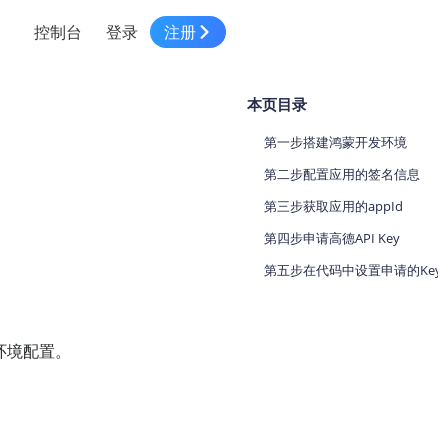
控制台
登录
注册
智慧物流
高级地图工具
鸿蒙星河版平台
高德地图小程序
大模型开发工具
服务
本页目录
针对物流行业提供解决方案
世界地图
鸿蒙星河版地图SDK
地图小程序
SKILL专区
常见问题
NEW
HOT
NEW
第一步搭建鸿蒙开发环境
电商
电商物流行业解决方案
自定义地图
鸿蒙星河版定位SDK
客户管理
MCP Server
创建工单
NEW
HOT
第二步配置应用的签名信息
高德开放平台 CLI
地址服务
地图数据可视化 (LOCA)
鸿蒙星河版导航SDK
员工管理
示例中心
第三步获取应用的appId
NEW
NEW
综合地址服务，满足客户全景化需求
第四步申请高德API Key
地图数据中心 (GeoHUB)
送货提效
合规中心
企业智图
第五步在代码中设置申请的Key
坐标拾取器
地图小程序API
技术服务
一张图轻松管理企业数据
高德地图URI Web
空间智能开放平台
智能派单
环境配置。
一站式精准智能派单解决方案
高德地图URI APP
空间智能开放平台
NEW
用真实空间信息解答业务问题
三维模型转换
微信小程序插件