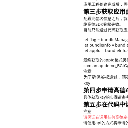
应用工程创建完成后，需
查询目标区域当前/未来天气
第三步获取应用的
智能硬件定位
配置完签名信息之后，就可以
通过基站、Wifi获取位置信息
终高德SDK鉴权失败。
目前只能通过代码获取应用
let flag = bundleMan
let bundleInfo = bundl
let appId = bundleInfo.
最终获取的appId格式
com.amap.demo_BGtGg
注意
为了确保鉴权通过，请确
key
第四步申请高德AP
具体获取key的步骤请参
第五步在代码中设
注意
请保证在调用任何高德定位S
请使用api的方式将申请的