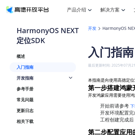
产品介绍
解决方案
空间智能
搜索定位
API
产品定价
JS 
产
NEW
产品介绍
解决方案
文档与支持
定价
HarmonyOS NEXT
开发
HarmonyOS NE
提供LBS领域的Agent解决方案
Web基础服务API
JS API
定位SDK
鸿蒙星河版定位SDK
产品定价
高级能力
HOT
高德开放平台产品介绍
提供各行业LBS解决方案
高德开放平台开发文档与
开放平台产品定价
热门推荐
智能手表
NEW
鸿蒙星河版定位SDK
入门指南
服务支持
数据可视化
Web高级服务API
提供智能守护与运动出行解决方案
技术服务许可
企业智图
Android定位
Andro
查看全部文档
产品定价
概述
搜索
HOT
地图组件
查看全部文档
物流服务API
智能眼镜
GeoHUB自定义地图
云图市场
NEW
位置、周边、行政区、ID等查询接口
浏览器定位
JS API
最后更新时间: 2025年07月2
入门指南
智能眼镜实时导航及智慧出行解决方案
API
JS
Android
iOS
A
URI API
猎鹰服务 API
GeoHUB数据中心
逆地理编码
经纬度转
定位
HOT
开发指南
本指南是向使用高德定位
世界地图
NEW
基于LBS的定位服务
地铁图 JS
自定义地图
第一步搭建鸿蒙
7大类4
面向开发者提供全球范围内LBS服务
API
Android
iOS
A
参考手册
开发鸿蒙应用需要使用鸿
地理/逆地理编码
认证开发商
商业授权
智能两轮车
常见问题
NEW
位置名称与经纬度之间转换服务
合规精确的两轮车场景导航
开始前请参考
下
API
JS
Android
iOS
A
更新日志
开发环境配置完
地理围栏
手机银行
NEW
工程创建完成后
虚拟空间围栏服务
相关下载
提供手机银行APP地图应用
API
Android
iOS
A
第二步配置应用
天气查询