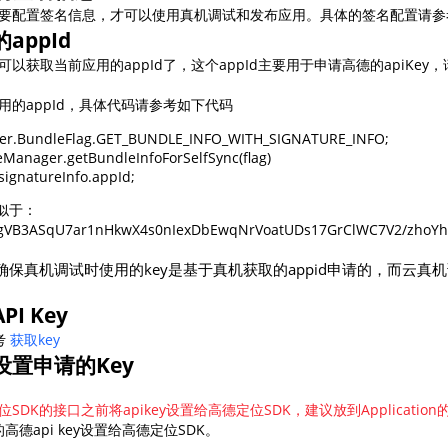
要配置签名信息，才可以使用真机调试和发布应用。具体的签名配置请
智能外勤调度，提升效益
卫星地形图还原真实地形地貌
appId
物流服务
获取当前应用的appId了，这个appId主要用于申请高德的apiKey，请
提供智慧物流API服务接口
的appId，具体代码请参考如下代码
公交信息查询
ager.BundleFlag.GET_BUNDLE_INFO_WITH_SIGNATURE_INFO;

查询公交信息
eManager.getBundleInfoForSelfSync(flag)

signatureInfo.appId;
交通路况查询
查询交通态势情况
类似于：
VB3ASqU7ar1nHkwX4s0nIexDbEwqNrVoatUDs17GrClWC7V2/zhoYh6
高级路径规划
保真机调试时使用的key是基于真机获取的appid申请的，而云真机
高级路径规划等能力
I Key
考
获取key
置申请的Key
DK的接口之前将apikey设置给高德定位SDK，建议放到Applicatio
高德api key设置给高德定位SDK。