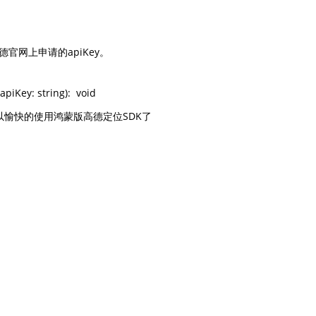
在高德官网上申请的apiKey。

apiKey: string):  void
以愉快的使用鸿蒙版高德定位SDK了