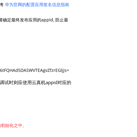
参考
华为官网的配置应用签名信息指南
地图Flutter插件
确定最终发布应用的appId, 防止最
地图名片
tFQHAd5DASWVTEAgvZfzrEGljjs=
调试时则应使用云真机appid对应的
n的初始化之中。