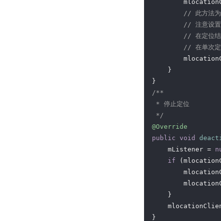
        mlocation
// 此方法
// 注意设
// 在定位
// 在单次
        mlocation
    }

/**

 * 停止定位

 */
@Override
public
void
deact
    mListener = 
n
if
 (mlocation
        mlocation
        mlocation
    }

    mlocationClie