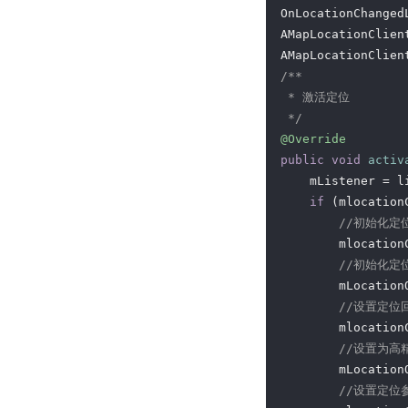
OnLocationChanged
AMapLocationClient
/**

 * 激活定位

 */
@Override
public
void
activ
    mListener = li
if
 (mlocation
//初始化定
        mlocation
//初始化定
        mLocation
//设置定位
        mlocation
//设置为高
        mLocation
//设置定位