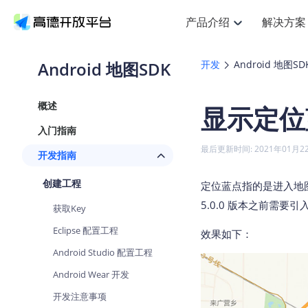
产品介绍
解决方案
空间智能
搜索定位
API
产品定价
NEW
产品介绍
解决方案
文档与支持
定价
Android 地图SDK
开发
Android 地图SD
提供LBS领域的Agent解决方案
Web基础服务API
J
鸿蒙星河版定位SDK
产品定价
HOT
高德开放平台产品介绍
提供各行业LBS解决方案
高德开放平台开发文档与
开放平台产品定价
热门推荐
智能手表
NEW
鸿蒙星河版定位SDK
概述
显示定位
服务支持
Web高级服务API
提供智能守护与运动出行解决方
技术服务许可
Android定位
查看全部文档
产品定价
入门指南
搜索
HOT
查看全部文档
物流服务API
智能眼镜
GeoHUB自定义地图
NEW
位置、周边、行政区、ID等查询
浏览器定位
最后更新时间: 2021年01月2
开发指南
智能眼镜实时导航及智慧出行解
API
JS
Android
iOS
U
猎鹰服务 API
GeoHUB数据中心
逆地理编码
定位
HOT
创建工程
世界地图
定位蓝点指的是进入地图后
NEW
基于LBS的定位服务
自定义地图
面向开发者提供全球范围内LBS
API
Android
iOS
5.0.0 版本之前需要引
获取Key
地理/逆地理编码
认证开发商
智能两轮车
NEW
Eclipse 配置工程
位置名称与经纬度之间转换服务
效果如下：
合规精确的两轮车场景导航
API
JS
Android
iOS
Android Studio 配置工程
地理围栏
手机银行
NEW
Android Wear 开发
虚拟空间围栏服务
提供手机银行APP地图应用
API
Android
iOS
开发注意事项
天气查询