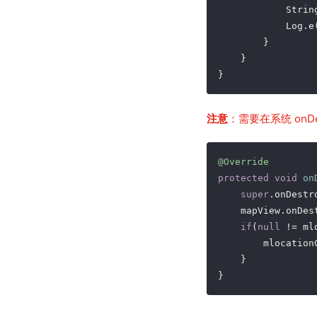
            Strin
            Log.e
        }

    }

注意
：需要在系统 onDe
@Override
protected
void
on
super
.onDestro
    mapView.onDest
if
(
null
 != ml
        mlocation
    }
