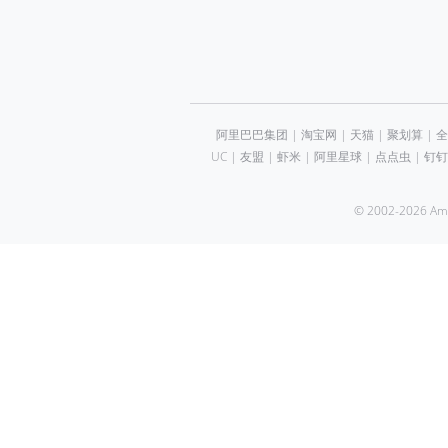
阿里巴巴集团
|
淘宝网
|
天猫
|
聚划算
|
全
UC
|
友盟
|
虾米
|
阿里星球
|
点点虫
|
钉钉
© 2002-2026 