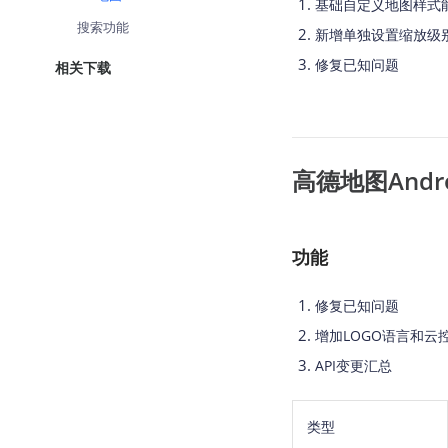
基础自定义地图样式
查询目标区域当前/未来天气
智能
搜索功能
新增单独设置缩放级别的
智能硬件定位
物流
修复已知问题
相关下载
通过基站、Wifi获取位置信息
提供
公交
查询
高德地图Android
交通
查询
高级
功能
高级
修复已知问题
增加LOGO语言和云
API变更汇总
类型