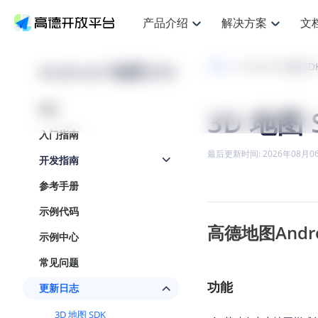
产品介绍
解决方案
文
空间智能
搜索定位
API
产品定价
JS AP
产品
NEW
产品介绍
解决方案
文档与支持
定价
Android 地图SDK
开发
Android 地图SD
提供LBS领域的Agent解决方案
提
Web基础服务API
JS API
鸿蒙星河版定位SDK
产品定价
高级能力
鸿蒙
HOT
高德开放平台产品介绍
提供各行业LBS解决方案
高德开放平台开发文档与
开放平台产品定价
热门推荐
智能手表
NEW
鸿蒙星河版定位SDK
鸿蒙
概述
3D 地图 
服务支持
数据可视化JS
Web高级服务API
提供智能守护与运动出行解决方案
技术服务许可
企业智图Sa
优
Android定位
Android
查看全部文档
产品定价
入门指南
搜索
导航
HOT
地图组件
查看全部文档
物流服务API
智能眼镜
GeoHUB自定义地图
云图市场
NEW
位置、周边、行政区、ID等查询接口
轻松
浏览器定位
JS API提供G
最后更新时间: 2026年08月0
开发指南
智能眼镜实时导航及智慧出行解决方案
提
API
JS
Android
iOS
Andr
URI API
猎鹰服务 API
GeoHUB数据中心
逆地理编码
经纬度转换
定位
路线
HOT
参考手册
世界地图
O
NEW
基于LBS的定位服务
提供
地铁图 JS A
自定义地图
7大类44种
到
面向开发者提供全球范围内LBS服务
API
Android
iOS
API
示例代码
地理/逆地理编码
猎鹰
认证开发商
高德地图Android
商业授权相
智能两轮车
NEW
示例中心
位置名称与经纬度之间转换服务
提供
提
合规精确的两轮车场景导航
API
JS
Android
iOS
API
常见问题
地理围栏
货车
手机银行
NEW
虚拟空间围栏服务
功能
专业
更新日志
提供手机银行APP地图应用
API
Android
iOS
API
天气查询
智能
3D 地图 SDK