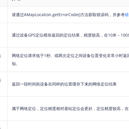
智能外勤调度，提升效益
卫星地形图还原真实地形地貌
请通过AMapLocation.getErrorCode()方法获取错误码，并参考
错
物流服务
提供智慧物流API服务接口
结
公交信息查询
通过设备GPS定位模块返回的定位结果，精度较高，在10米－100
查询公交信息
交通路况查询
结
网络定位请求低于1秒、或两次定位之间设备位置变化非常小时返
查询交通态势情况
知。
高级路径规划
高级路径规划等能力
结
返回一段时间前设备在同样的位置缓存下来的网络定位结果
属于网络定位，定位精度相对基站定位会更好，定位精度较高，在5
结