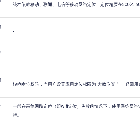
纯粹依赖移动、联通、电信等移动网络定位，定位精度在500米-50
结
-
缓
-
结
模糊定位权限，当用户设置应用定位权限为“大致位置”时，返回用
定
一般在高德网路定位（即wifi定位）失败的情况下，使用系统网络定
持。