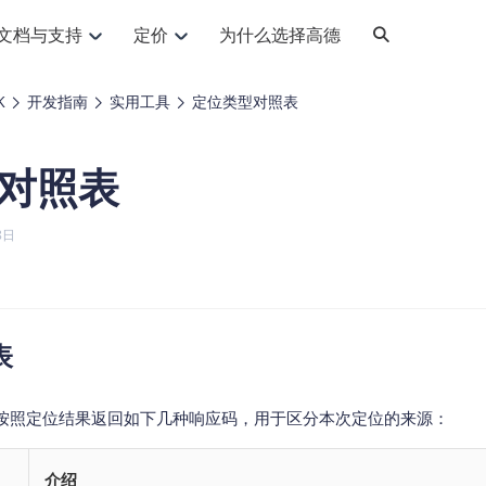
文档与支持
定价
为什么选择高德
网格化营销
三农场景可视化
API
品升级
路线导航
Android 平台
地图产品
iOS 平台
NEW
NEW
K
开发指南
实用工具
定位类型对照表
提供银行网格化营销场景应用
提供乡村振兴三农场景应用
鸿蒙星河版导航SDK
Android 地图SDK
鸿蒙星河版地图SDK
iOS 地图SDK
NEW
HOT
智慧交通
社交
鸿蒙星河版导航SDK
鸿蒙星河版-轻量地图SDK
对照表
JS API
SaaS
优化交通资源配置，赋能智慧交通系统
Android 轻量版地图SDK
社交应用位置服务解决方案
iOS 轻量版地图SDK
id定位问题相关
导航
动态地图
HOT
HOT
出行
Android 定位SDK
运动
iOS 定位SDK
轻松地在APP中加入导航能力
动态地图展示、配置
提供Geolocation定位插件
8日
提供网约车等出行场景解决方案
运动类应用解决方案
ndroid
iOS
API
JS
Android
iOS
HarmonyOS
Android 导航SDK
iOS 导航SDK
换为详细结构化的地址
路线规划
3D地图
HOT
HOT
O2O
智能硬件
提供步行、驾车等规划能力
3D动态地图展示、配置
 API
Android 猎鹰SDK
iOS 猎鹰SDK
4种地图元素可定制
到店、到家等多种O2O业务解决方案
智能硬件LBS解决方案
PI
JS
Android
iOS
猎鹰服务
地铁图
表
相关问题
上门服务调度
零售铺货
提供专业轨迹管理服务
简单易用的移动端地铁线路图开发接口
提供上门业务调度解决方案
零售快消行业，渠道铺货解决方案
PI
Android
iOS
JS
Android
iOS
货车路径规划
静态地图
按照定位结果返回如下几种响应码，用于区分本次定位的来源：
专业的货车路径规划服务
灵活地将高德地图迁入应用网页
PI
Android
iOS
介绍
智能调度引擎
3D地形图