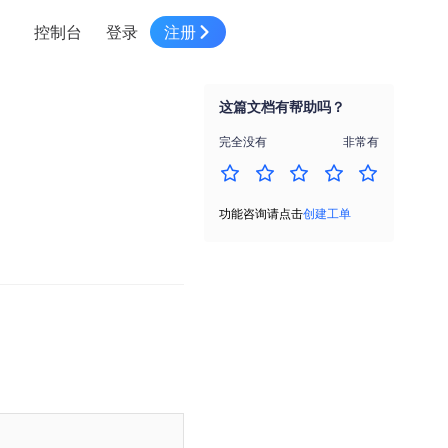
控制台
登录
注册
智慧物流
高级地图工具
鸿蒙星河版平台
高德地图小程序
大模型开发工具
服务
针对物流行业提供解决方案
这篇文档有帮助吗？
世界地图
鸿蒙星河版地图SDK
地图小程序
SKILL专区
常见问题
NEW
HOT
NEW
完全没有
非常有
电商
电商物流行业解决方案
自定义地图
鸿蒙星河版定位SDK
客户管理
MCP Server
创建工单
NEW
HOT
高德开放平台 CLI
地址服务
地图数据可视化 (LOCA)
鸿蒙星河版导航SDK
员工管理
示例中心
NEW
NEW
功能咨询请点击
创建工单
综合地址服务，满足客户全景化需求
地图数据中心 (GeoHUB)
送货提效
合规中心
企业智图
坐标拾取器
地图小程序API
技术服务
一张图轻松管理企业数据
高德地图URI Web
空间智能开放平台
智能派单
一站式精准智能派单解决方案
高德地图URI APP
空间智能开放平台
NEW
用真实空间信息解答业务问题
三维模型转换
微信小程序插件