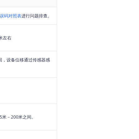
地图Flutter插件
误码对照表
进行问题排查。
地图名片
米左右
回，设备位移通过传感器感
米－200米之间。