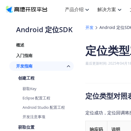
产品介绍
解决方案
空间智能
搜索定位
API
产品定价
JS 
产
NEW
产品介绍
解决方案
文档与支持
定价
Android 定位SDK
开发
Android 定位SD
提供LBS领域的Agent解决方案
Web基础服务API
JS API
鸿蒙星河版定位SDK
产品定价
高级能力
HOT
高德开放平台产品介绍
提供各行业LBS解决方案
高德开放平台开发文档与
开放平台产品定价
热门推荐
智能手表
NEW
鸿蒙星河版定位SDK
概述
定位类型
服务支持
数据可视化
Web高级服务API
提供智能守护与运动出行解决方案
技术服务许可
企业智图
Android定位
Andro
查看全部文档
产品定价
入门指南
搜索
HOT
地图组件
查看全部文档
物流服务API
智能眼镜
GeoHUB自定义地图
云图市场
NEW
位置、周边、行政区、ID等查询接口
浏览器定位
JS API
最后更新时间: 2025年04月1
开发指南
智能眼镜实时导航及智慧出行解决方案
API
JS
Android
iOS
A
URI API
猎鹰服务 API
GeoHUB数据中心
逆地理编码
经纬度转
定位
HOT
创建工程
世界地图
NEW
基于LBS的定位服务
地铁图 JS
自定义地图
7大类4
面向开发者提供全球范围内LBS服务
API
Android
iOS
A
获取Key
地理/逆地理编码
认证开发商
定位类型对照
商业授权
智能两轮车
NEW
Eclipse 配置工程
位置名称与经纬度之间转换服务
合规精确的两轮车场景导航
API
JS
Android
iOS
A
Android Studio 配置工程
地理围栏
定位成功，定位回调将
手机银行
NEW
开发注意事项
虚拟空间围栏服务
提供手机银行APP地图应用
API
Android
iOS
A
获取位置
响应码
说明
天气查询