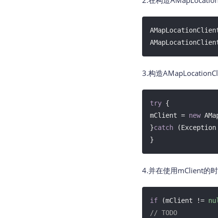
2.在构造AMapLoc
AMapLocationClien
AMapLocationClien
3.构造AMapLocat
try
 {

mClient = 
new
 AMa
}
catch
 (Exception 
}
4.并在使用mClien
if
 (mClient != 
nu
// TODO