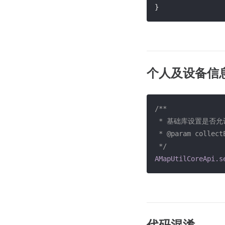
}
个人及设备信
/**

 * 基础库设置是否允许采集个人及设备信息

 * @param collectEnable: true 允许采集 false 不允许采集 

 */
AMapUtilCoreApi
.s
代码混淆