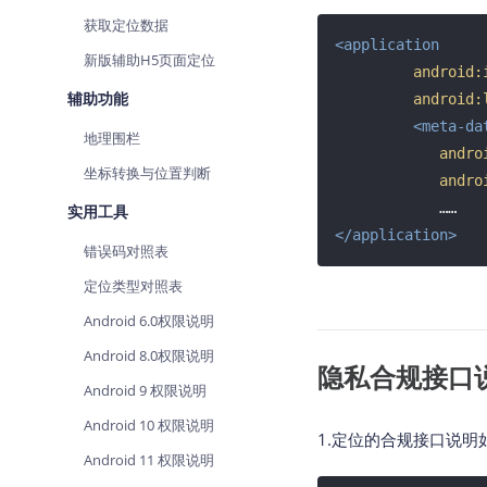
查询目标区域当前/未来天气
智能
获取定位数据
<
application
新版辅助H5页面定位
智能硬件定位
物流
android:
通过基站、Wifi获取位置信息
提供
辅助功能
android:
<
meta-da
公交
地理围栏
andro
查询
坐标转换与位置判断
andro
交通
实用工具
查询
</
application
>
错误码对照表
高级
定位类型对照表
高级
Android 6.0权限说明
Android 8.0权限说明
隐私合规接口
Android 9 权限说明
Android 10 权限说明
1.定位的合规接口说明
Android 11 权限说明