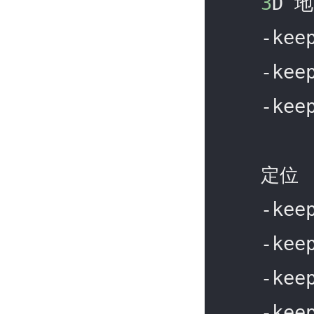
3
D 地
    -ke
    -ke
    -ke
    定位

    -ke
    -ke
    -ke
    -ke