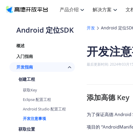
产品介绍
解决方案
文
空间智能
搜索定位
API
产品定价
JS AP
产品
NEW
产品介绍
解决方案
文档与支持
定价
Android 定位SDK
开发
Android 定位SD
提供LBS领域的Agent解决方案
提
Web基础服务API
JS API
鸿蒙星河版定位SDK
产品定价
高级能力
鸿蒙
HOT
高德开放平台产品介绍
提供各行业LBS解决方案
高德开放平台开发文档与
开放平台产品定价
热门推荐
智能手表
NEW
鸿蒙星河版定位SDK
鸿蒙
概述
开发注意
服务支持
数据可视化JS
Web高级服务API
提供智能守护与运动出行解决方案
技术服务许可
企业智图Sa
优
Android定位
Android
查看全部文档
产品定价
入门指南
搜索
导航
HOT
地图组件
查看全部文档
物流服务API
智能眼镜
GeoHUB自定义地图
云图市场
NEW
位置、周边、行政区、ID等查询接口
轻松
浏览器定位
JS API提供G
最后更新时间: 2024年03月1
开发指南
智能眼镜实时导航及智慧出行解决方案
提
API
JS
Android
iOS
Andr
URI API
猎鹰服务 API
GeoHUB数据中心
逆地理编码
经纬度转换
定位
路线
HOT
创建工程
世界地图
O
NEW
基于LBS的定位服务
提供
地铁图 JS A
自定义地图
7大类44种
到
面向开发者提供全球范围内LBS服务
API
Android
iOS
API
获取Key
地理/逆地理编码
猎鹰
认证开发商
添加高德 Key
商业授权相
智能两轮车
NEW
Eclipse 配置工程
位置名称与经纬度之间转换服务
提供
提
合规精确的两轮车场景导航
API
JS
Android
iOS
API
Android Studio 配置工程
地理围栏
货车
为了保证高德 Andro
手机银行
NEW
开发注意事项
虚拟空间围栏服务
专业
提供手机银行APP地图应用
API
Android
iOS
API
项目的 “AndroidMan
获取位置
天气查询
智能