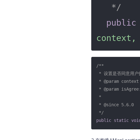
   */
public
context,
/**

 * 设置是否同意用户授权政策 <b>必须在AmapLocationClient实例化之前调用</b>

 * 
@param
 context

 * 
@param
 isAgr
 *

 * 
@since
 5.6.0

 */
public
static
voi