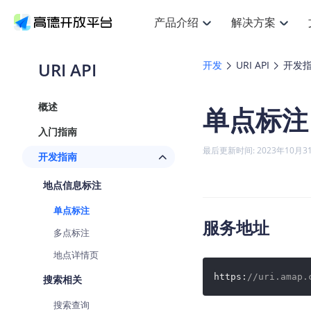
产品介绍
解决方案
空间智能
搜索定位
API
产品定价
JS 
产
NEW
产品介绍
解决方案
文档与支持
定价
URI API
开发
URI API
开发
提供LBS领域的Agent解决方案
Web基础服务API
JS API
鸿蒙星河版定位SDK
产品定价
高级能力
HOT
高德开放平台产品介绍
提供各行业LBS解决方案
高德开放平台开发文档与
开放平台产品定价
热门推荐
智能手表
NEW
鸿蒙星河版定位SDK
概述
单点标注
服务支持
数据可视化
Web高级服务API
提供智能守护与运动出行解决方案
技术服务许可
企业智图
Android定位
Andro
查看全部文档
产品定价
入门指南
搜索
HOT
地图组件
查看全部文档
物流服务API
智能眼镜
GeoHUB自定义地图
云图市场
NEW
位置、周边、行政区、ID等查询接口
浏览器定位
JS API
最后更新时间: 2023年10月3
开发指南
智能眼镜实时导航及智慧出行解决方案
API
JS
Android
iOS
A
URI API
猎鹰服务 API
GeoHUB数据中心
逆地理编码
经纬度转
定位
HOT
地点信息标注
世界地图
NEW
基于LBS的定位服务
地铁图 JS
自定义地图
7大类4
面向开发者提供全球范围内LBS服务
API
Android
iOS
A
单点标注
地理/逆地理编码
认证开发商
服务地址
商业授权
智能两轮车
NEW
多点标注
位置名称与经纬度之间转换服务
合规精确的两轮车场景导航
API
JS
Android
iOS
A
地点详情页
地理围栏
手机银行
NEW
https:
//uri.amap.
虚拟空间围栏服务
搜索相关
提供手机银行APP地图应用
API
Android
iOS
A
搜索查询
天气查询