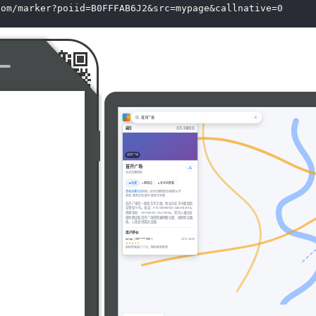
com/marker?poiid=B0FFFAB6J2&src=mypage&callnative=0