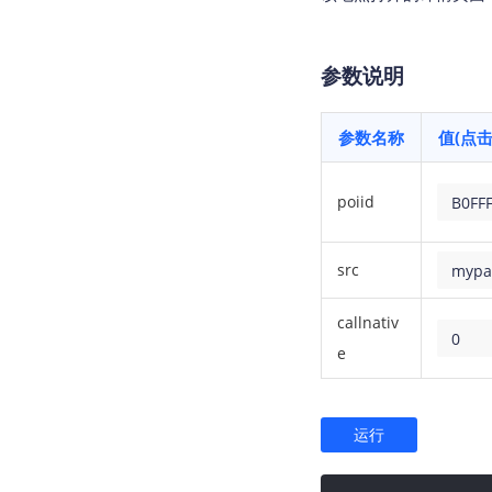
参数说明
参数名称
值(点
poiid
B0FF
src
mypa
callnativ
0
e
运行