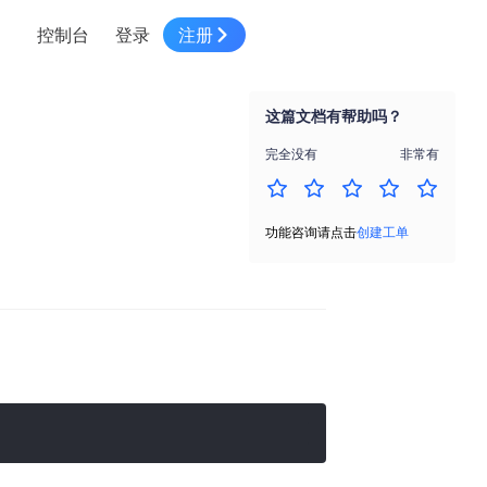
控制台
登录
注册
智慧物流
高级地图工具
鸿蒙星河版平台
高德地图小程序
大模型开发工具
服务
针对物流行业提供解决方案
这篇文档有帮助吗？
世界地图
鸿蒙星河版地图SDK
地图小程序
SKILL专区
常见问题
NEW
HOT
NEW
完全没有
非常有
电商
电商物流行业解决方案
自定义地图
鸿蒙星河版定位SDK
客户管理
MCP Server
创建工单
NEW
HOT
高德开放平台 CLI
地址服务
地图数据可视化 (LOCA)
鸿蒙星河版导航SDK
员工管理
示例中心
NEW
NEW
功能咨询请点击
创建工单
综合地址服务，满足客户全景化需求
地图数据中心 (GeoHUB)
送货提效
合规中心
企业智图
坐标拾取器
地图小程序API
技术服务
一张图轻松管理企业数据
高德地图URI Web
空间智能开放平台
智能派单
一站式精准智能派单解决方案
高德地图URI APP
空间智能开放平台
NEW
用真实空间信息解答业务问题
三维模型转换
微信小程序插件