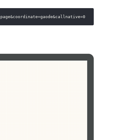
ypage&coordinate=gaode&callnative=0