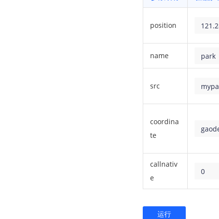
position
121.2
name
park
src
mypa
coordina
gaod
te
callnativ
0
e
运行