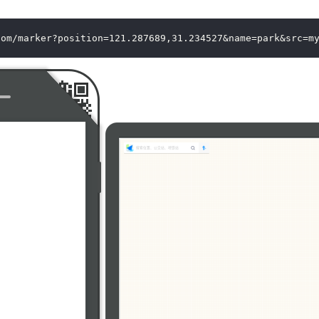
com/marker?position=121.287689,31.234527&name=park&src=m