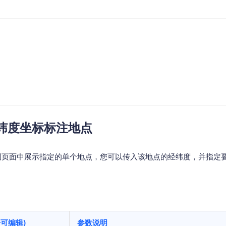
智能外勤调度，提升效益
卫星地形图还原真实地形地貌
物流服务
提供智慧物流API服务接口
公交信息查询
查询公交信息
交通路况查询
查询交通态势情况
经纬度坐标标注地点
高级路径规划
高级路径规划等能力
地图页面中展示指定的单个地点，您可以传入该地点的经纬度，并指定
击可编辑)
参数说明