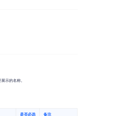
地图Flutter插件
地图名片
要展示的名称。
是否必选
备注