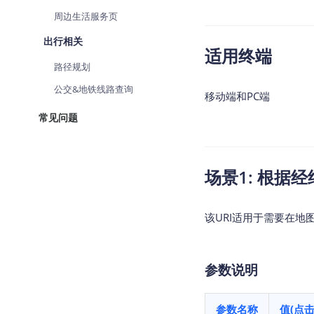
查询目标区域当前/未来天气
周边生活服务页
智能硬件定位
出行相关
适用终端
通过基站、Wifi获取位置信息
路径规划
公交&地铁线路查询
移动端和PC端
常见问题
场景1: 根据
该URI适用于需要在
参数说明
参数名称
值(点