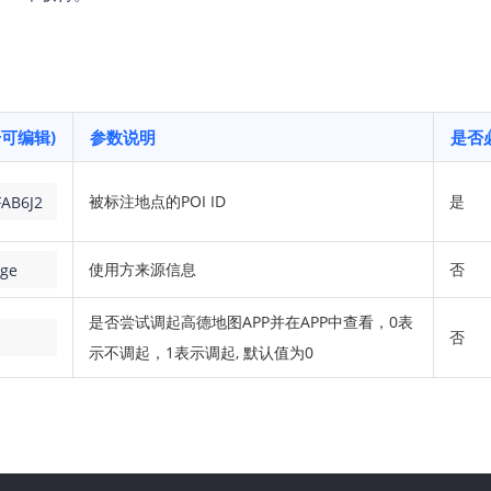
击可编辑)
参数说明
是否
被标注地点的POI ID
是
FAB6J2
使用方来源信息
否
ge
是否尝试调起高德地图APP并在APP中查看，0表
否
示不调起，1表示调起, 默认值为0