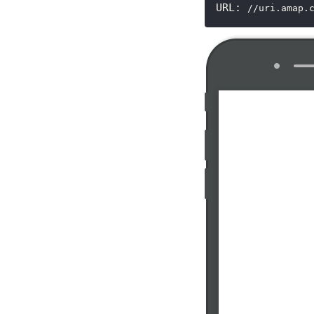
URL:
//uri.amap.