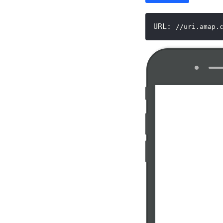
URL:
//uri.amap.