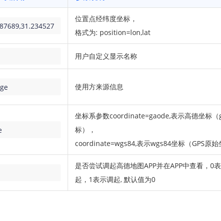
位置点经纬度坐标，
87689,31.234527
格式为: position=lon,lat
用户自定义显示名称
使用方来源信息
ge
坐标系参数coordinate=gaode,表示高德坐标（g
标），
e
coordinate=wgs84,表示wgs84坐标（GPS原
是否尝试调起高德地图APP并在APP中查看，0
起，1表示调起, 默认值为0