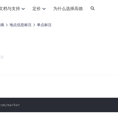
文档与支持
定价
为什么选择高德
网格化营销
三农场景可视化
API
品升级
路线导航
Android 平台
地图产品
iOS 平台
NEW
NEW
指南
地点信息标注
单点标注
提供银行网格化营销场景应用
提供乡村振兴三农场景应用
鸿蒙星河版导航SDK
Android 地图SDK
鸿蒙星河版地图SDK
iOS 地图SDK
NEW
HOT
智慧交通
社交
鸿蒙星河版导航SDK
鸿蒙星河版-轻量地图SDK
JS API
SaaS
优化交通资源配置，赋能智慧交通系统
Android 轻量版地图SDK
社交应用位置服务解决方案
iOS 轻量版地图SDK
id定位问题相关
导航
动态地图
HOT
HOT
出行
Android 定位SDK
运动
iOS 定位SDK
轻松地在APP中加入导航能力
动态地图展示、配置
提供Geolocation定位插件
1日
提供网约车等出行场景解决方案
运动类应用解决方案
ndroid
iOS
API
JS
Android
iOS
HarmonyOS
Android 导航SDK
iOS 导航SDK
换为详细结构化的地址
路线规划
3D地图
HOT
HOT
O2O
智能硬件
提供步行、驾车等规划能力
3D动态地图展示、配置
 API
Android 猎鹰SDK
iOS 猎鹰SDK
4种地图元素可定制
到店、到家等多种O2O业务解决方案
智能硬件LBS解决方案
PI
JS
Android
iOS
猎鹰服务
地铁图
相关问题
上门服务调度
零售铺货
提供专业轨迹管理服务
简单易用的移动端地铁线路图开发接口
提供上门业务调度解决方案
零售快消行业，渠道铺货解决方案
PI
Android
iOS
JS
Android
iOS
货车路径规划
静态地图
com/marker
专业的货车路径规划服务
灵活地将高德地图迁入应用网页
PI
Android
iOS
智能调度引擎
3D地形图