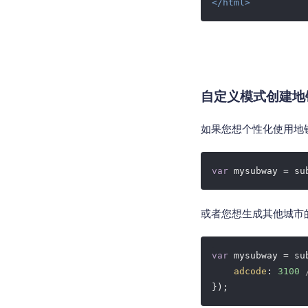
</
html
>
自定义模式创建地
如果您想个性化使用地
var
 mysubway = su
或者您想生成其他城市的
var
 mysubway = su
adcode
: 
3100
});