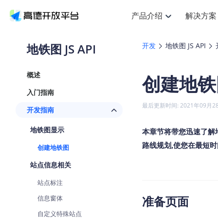
产品介绍
解决方案
空间智能
搜索定位
API
产品定价
NEW
产品介绍
解决方案
文档与支持
定价
地铁图 JS API
开发
地铁图 JS API
提供LBS领域的Agent解决方案
Web基础服务API
J
鸿蒙星河版定位SDK
产品定价
HOT
高德开放平台产品介绍
提供各行业LBS解决方案
高德开放平台开发文档与
开放平台产品定价
热门推荐
智能手表
NEW
鸿蒙星河版定位SDK
概述
创建地铁
服务支持
Web高级服务API
提供智能守护与运动出行解决方
技术服务许可
Android定位
查看全部文档
产品定价
入门指南
搜索
HOT
查看全部文档
物流服务API
智能眼镜
GeoHUB自定义地图
NEW
位置、周边、行政区、ID等查询
浏览器定位
最后更新时间: 2021年09月2
开发指南
智能眼镜实时导航及智慧出行解
API
JS
Android
iOS
U
猎鹰服务 API
GeoHUB数据中心
逆地理编码
定位
HOT
地铁图显示
世界地图
本章节将带您迅速了解地
NEW
基于LBS的定位服务
自定义地图
面向开发者提供全球范围内LBS
API
Android
iOS
路线规划,使您在最短
创建地铁图
地理/逆地理编码
认证开发商
智能两轮车
NEW
站点信息相关
位置名称与经纬度之间转换服务
合规精确的两轮车场景导航
API
JS
Android
iOS
站点标注
地理围栏
手机银行
NEW
虚拟空间围栏服务
准备页面
信息窗体
提供手机银行APP地图应用
API
Android
iOS
自定义特殊站点
天气查询