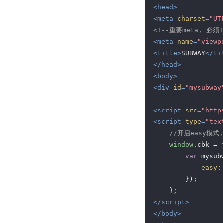
<
head
>
<
meta
charset
=
"UT
<!--重要meta, 必须!
<
meta
name
=
"viewp
<
title
>
SUBWAY
</
ti
</
head
>
<
body
>
<
div
id
=
"mysubway
<
script
src
=
"http
<
script
type
=
"tex
//开启easy模
window
.cbk = 
var
 mysub
easy
:
        });

</
script
>
</
body
>