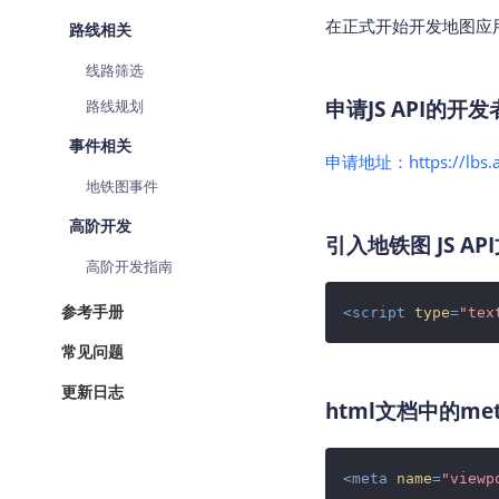
查询目标区域当前/未来天气
在正式开始开发地图应用
路线相关
智能硬件定位
线路筛选
通过基站、Wifi获取位置信息
申请JS API的开发
路线规划
事件相关
申请地址：https://lbs.a
地铁图事件
高阶开发
引入地铁图 JS AP
高阶开发指南
参考手册
<
script
type
=
"tex
常见问题
更新日志
html文档中的me
<
meta
name
=
"viewp