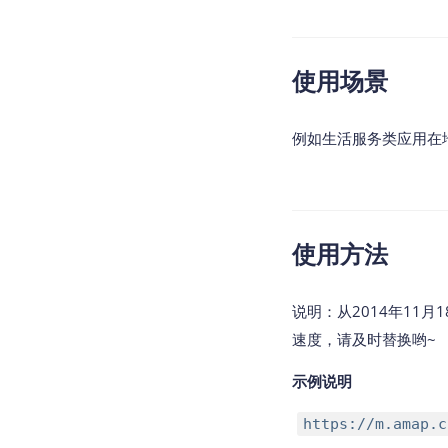
查询目标区域当前/未来天气
智能硬件定位
使用场景
通过基站、Wifi获取位置信息
例如生活服务类应用在
使用方法
说明：从2014年11月1
速度，请及时替换哟~
示例说明
https://m.amap.