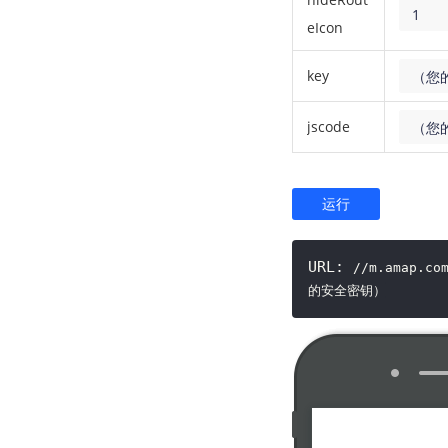
1
eIcon
key
（您的
jscode
（您
运行
URL:
//m.amap.co
的安全密钥）