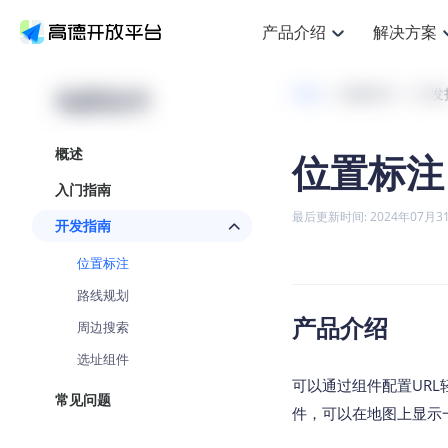
产品介绍
解决方案
空间智能
搜索定位
API
产品定价
NEW
产品介绍
解决方案
文档与支持
定价
地图组件
开发
地图组件
开发
提供LBS领域的Agent解决方案
Web基础服务API
JS
鸿蒙星河版定位SDK
产品定价
高
HOT
高德开放平台产品介绍
提供各行业LBS解决方案
高德开放平台开发文档与
开放平台产品定价
热门推荐
智能手表
NEW
鸿蒙星河版定位SDK
概述
位置标注
服务支持
数
Web高级服务API
提供智能守护与运动出行解决方案
技术服务许可
企
Android定位
A
查看全部文档
产品定价
入门指南
搜索
HOT
地
查看全部文档
物流服务API
智能眼镜
GeoHUB自定义地图
云
NEW
位置、周边、行政区、ID等查询接
浏览器定位
J
最后更新时间: 2024年07月3
开发指南
智能眼镜实时导航及智慧出行解决
API
JS
Android
iOS
UR
猎鹰服务 API
GeoHUB数据中心
逆地理编码
定位
HOT
位置标注
世界地图
NEW
基于LBS的定位服务
地
自定义地图
面向开发者提供全球范围内LBS服
API
Android
iOS
路线规划
地理/逆地理编码
认证开发商
产品介绍
周边搜索
智能两轮车
NEW
位置名称与经纬度之间转换服务
合规精确的两轮车场景导航
API
JS
Android
iOS
选址组件
地理围栏
可以通过组件配置UR
手机银行
NEW
常见问题
虚拟空间围栏服务
提供手机银行APP地图应用
件，可以在地图上显示一
API
Android
iOS
天气查询