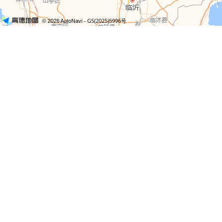
- GS(2025)5996号
© 2026 AutoNavi