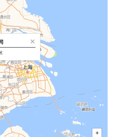
司
区
+