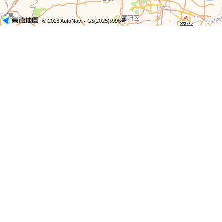
- GS(2025)5996号
© 2026 AutoNavi