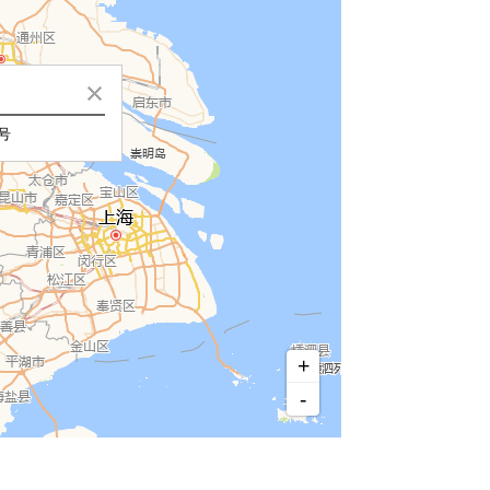
号
+
-