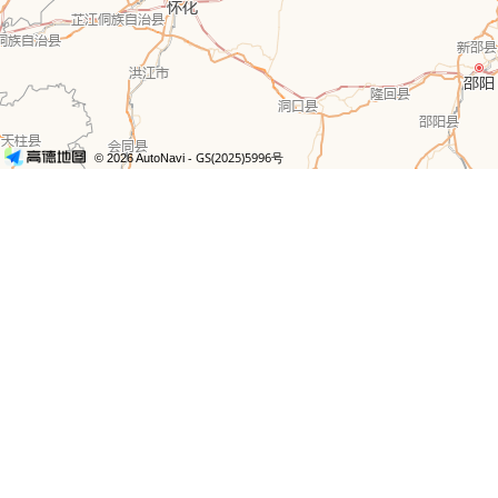
- GS(2025)5996号
© 2026 AutoNavi