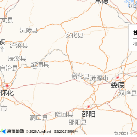
地
- GS(2025)5996号
© 2026 AutoNavi