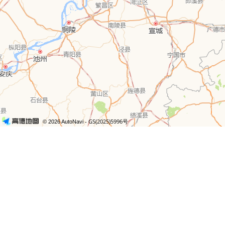
- GS(2025)5996号
© 2026 AutoNavi