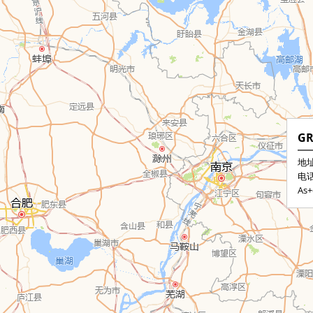
GR
地址
电话
As+