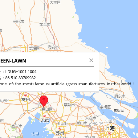
EEN-LAWN
：LDUG+1001-1004
：86-510-83709982
one+of+the+most+famous+artificial+grass+manufactures+in+the+world！