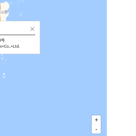
8号
+Co.,+Ltd.
+
-