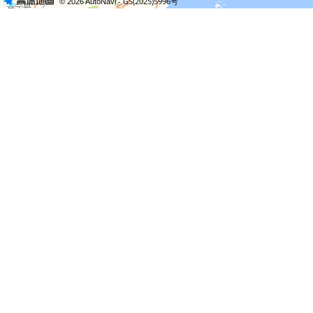
- GS(2025)5996号
© 2026 AutoNavi