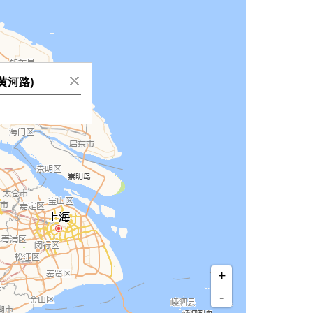
黄河路)
+
-