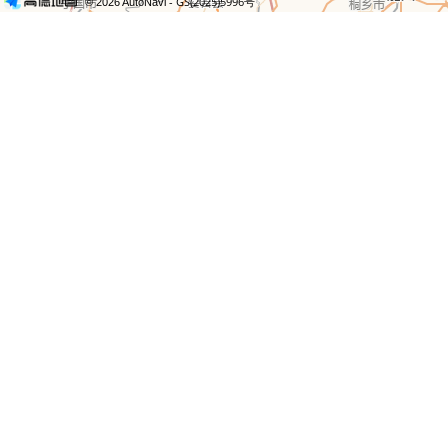
- GS(2025)5996号
© 2026 AutoNavi