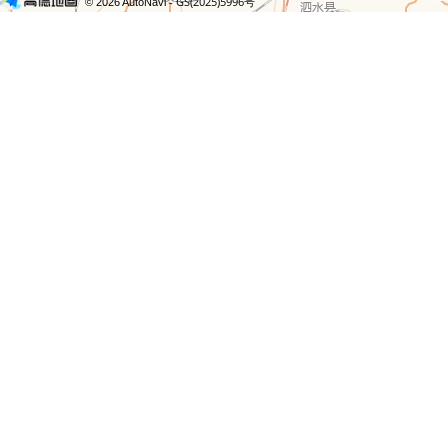
- GS(2025)5996号
© 2026 AutoNavi