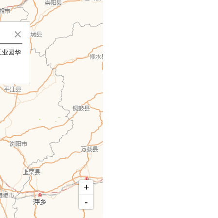
工业园华
+
-