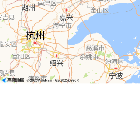
- GS(2025)5996号
© 2026 AutoNavi