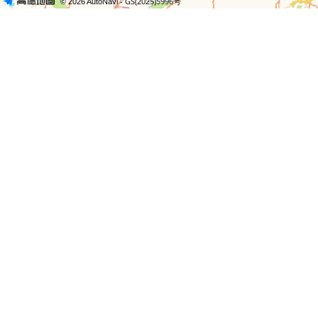
- GS(2025)5996号
© 2026 AutoNavi