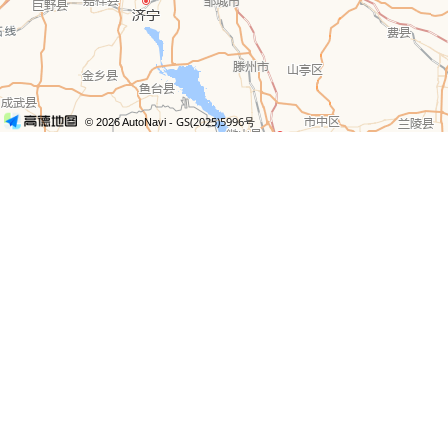
- GS(2025)5996号
© 2026 AutoNavi