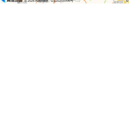
- GS(2025)5996号
© 2026 AutoNavi