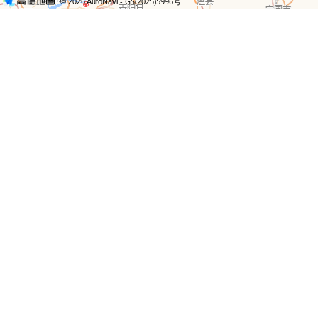
- GS(2025)5996号
© 2026 AutoNavi