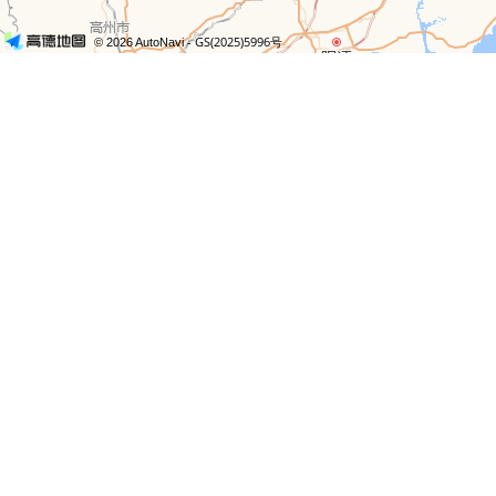
- GS(2025)5996号
© 2026 AutoNavi