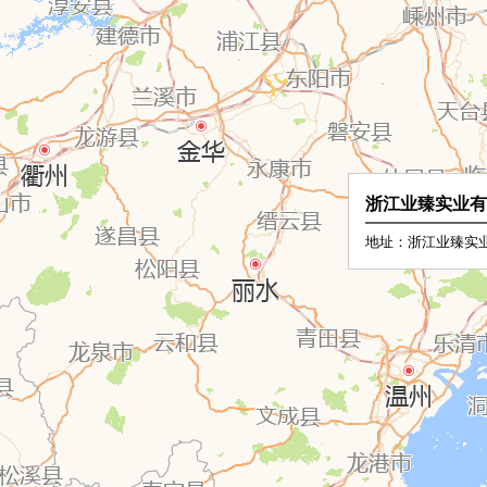
浙江业臻实业有
地址：浙江业臻实