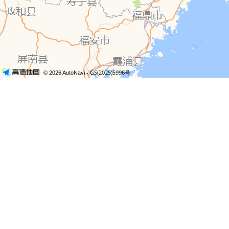
- GS(2025)5996号
© 2026 AutoNavi